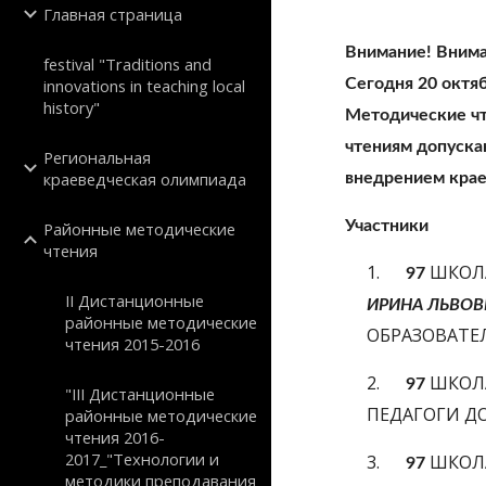
Главная страница
Внимание! Внима
festival "Traditions and
innovations in teaching local
Сегодня 20 октяб
history"
Методические чт
чтениям допуска
Региональная
краеведческая олимпиада
внедрением крае
Участники
Районные методические
чтения
1.      
ШКОЛА
97 
II Дистанционные
ИРИНА ЛЬВОВ
районные методические
ОБРАЗОВАТЕ
чтения 2015-2016
2.      
 ШКОЛ
97
"III Дистанционные
ПЕДАГОГИ Д
районные методические
чтения 2016-
2017_"Технологии и
3.      
 ШКОЛ
97
методики преподавания