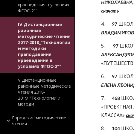
НИКОЛАЕВНА,
краеведения в условиях
ФГОС-2""
скачать
4.      
 ШКОЛ
IV Дистанционные
97
районные
ВЛАДИМИРОВ
методические чтения
2017-2018_"Технологии
5.       
 ШКОЛ
97
и методики
преподавания
АЛЕКСАНДРОВ
краеведения в
«ПУТЕШЕСТВ
условиях ФГОС-2""
6.      
ШКОЛА
97 
V Дистанционные
районные методические
ЕЛЕНА ЛЕОН
чтения 2018-
2019_"Технологии и
7.      
 ШКО
468
методи
«ПРОЕКТНАЯ
КЛАССАХ» 
ска
Городские методические
чтения
8.      
 ШКО
104