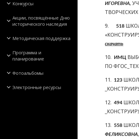
 У
Конкурсы
ИГОРЕВНА,
ТВОРЧЕСКИХ
Акции, посвящённые Дню
исторического наследия
9.      
 ШКО
518
Методическая поддержка
скачать
Программа и
10.  
 ВЫБ
ИМЦ
планирование
ПО ФГОС_ТЕХ
Фотоальбомы
11.  
ШКОЛ
123 
Электронные ресурсы
_КОНСТРУИРУ
12.  
 ШКОЛ
494
_КОНСТРУИР
13.  
 ШКОЛ
558
ФЕЛИКСОВНА