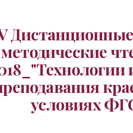
ip to main content
Skip to navigat
IV Дистанционные
методические чте
018_"Технологии 
преподавания крае
условиях ФГ