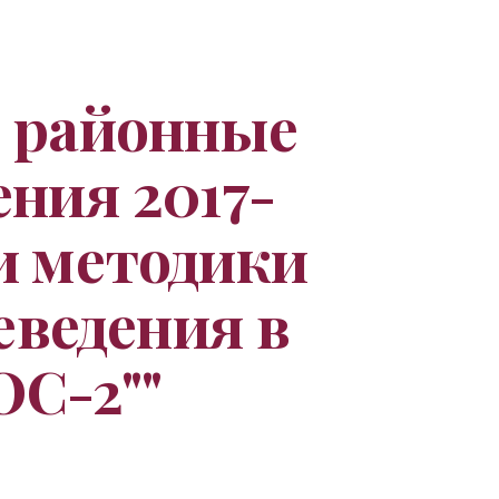
ion
 районные 
ния 2017-
и методики 
ведения в 
ОС-2""