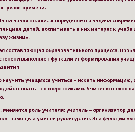
отрезок времени.
Наша новая школа…» определяется задача современн
енциал детей, воспитывать в них интерес к учебе и
азу жизни».
ая составляющая образовательного процесса. Пробле
степени выполняет функции информирования учащих
азвития.
 научить учащихся учиться – искать информацию, о
одействовать – со сверстниками. Учителю важно на
о.
 меняется роль учителя: учитель – организатор дея
ка, помощь и умелое руководство. Эти функции вы