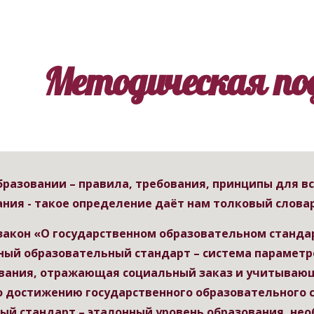
ip to main content
Skip to navigat
Методическая п
бразовании – правила, требования, принципы для вс
ания - такое определение даёт нам толковый словар
акон «О государственном образовательном стандарт
ный образовательный стандарт – система параметро
вания, отражающая социальный заказ и учитывающ
о достижению государственного образовательного с
ый стандарт – эталонный уровень образования, нео