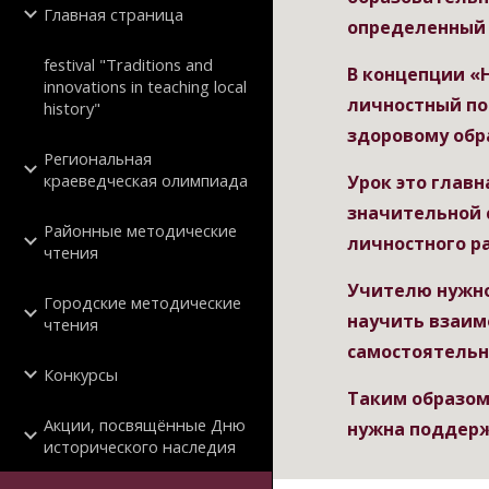
Главная страница
определенный 
festival "Traditions and
В концепции «
innovations in teaching local
личностный пот
history"
здоровому обр
Региональная
краеведческая олимпиада
Урок это главн
значительной 
Районные методические
личностного р
чтения
Учителю нужно
Городские методические
научить взаим
чтения
самостоятельн
Конкурсы
Таким образом,
Акции, посвящённые Дню
нужна поддерж
исторического наследия