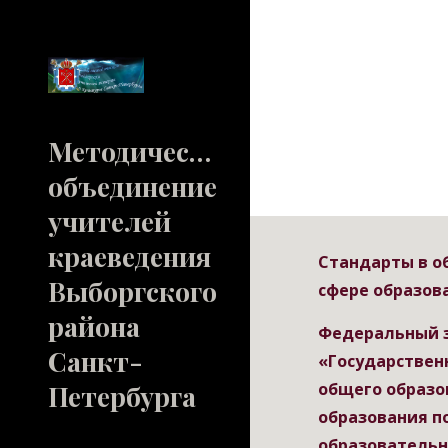
Sk
Методическое
объединение
учителей
краеведения
Стандарты в о
Выборгского
сфере образов
района
Федеральный з
Санкт-
«Государствен
Петербурга
общего образо
образования п
образовательн