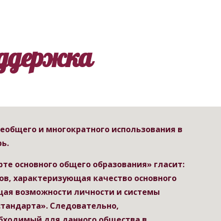
ion
оддержка
еобщего и многократного использования в 
ь.
е основного общего образования» гласит: 
в, характеризующая качество основного 
ая возможности личности и системы 
тандарта». Следовательно, 
бходимый для данного общества в 